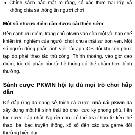
Chính sách bảo mật rõ ràng, có xác thực hai lớp và
không chia sẻ thông tin người chơi
Một số nhược điểm cần được cải thiện sớm
Bên cạnh ưu điểm, trang chủ pkwin
vẫn còn một vài hạn chế
khiến trải nghiệm của người chơi chưa thật sự trọn vẹn. Một
số người dùng phản ánh việc tải app iOS đôi khi còn phức
tạp do phải thao tác thủ công. Thỉnh thoảng, vào giờ cao
điểm, tốc độ phản hồi từ hệ thống có thể chậm hơn bình
thường.
Sảnh cược PKWIN hội tụ đủ mọi trò chơi hấp
dẫn
Để đáp ứng đa dạng sở thích cá cược,
nhà cái pkwin
đã
xây dựng một hệ sinh thái trò chơi cực kỳ phong phú, liên
tục được cập nhật. Người chơi có thể lựa chọn từ kèo thể
thao, bài bạc truyền thống, xổ số đến các tựa game đổi
thưởng hiện đại.