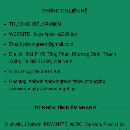
THÔNG TIN LIÊN HỆ
THƯƠNG HIỆU:
PKWIN
WEBSITE :
https://pkwin2026.lat/
Email:
pkwingreen@gmail.com
Địa chỉ: 641 P. Vũ Tông Phan, Khương Đình, Thanh
Xuân, Hà Nội 11400, Việt Nam
Điện Thoại: 0902814268
Hashtag: #pkwin #pkwingreen #pkwintrangchu
#pkwindangky #pkwindangnhap
TỪ KHÓA TÌM KIẾM NHANH
M pkwin, 12pkwin, PKWIN777, 99OK, 16pkwin, Pkwin1 cc,