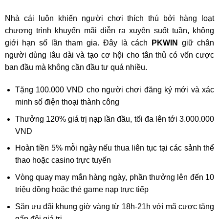
Nhà cái luôn khiến người chơi thích thú bởi hàng loạt
chương trình khuyến mãi diễn ra xuyên suốt tuần, không
giới hạn số lần tham gia. Đây là cách
PKWIN
giữ chân
người dùng lâu dài và tạo cơ hội cho tân thủ có vốn cược
ban đầu mà không cần đầu tư quá nhiều.
Tặng 100.000 VND cho người chơi đăng ký mới và xác
minh số điện thoại thành công
Thưởng 120% giá trị nạp lần đầu, tối đa lên tới 3.000.000
VND
Hoàn tiền 5% mỗi ngày nếu thua liên tục tại các sảnh thể
thao hoặc casino trực tuyến
Vòng quay may mắn hàng ngày, phần thưởng lên đến 10
triệu đồng hoặc thẻ game nạp trực tiếp
Săn ưu đãi khung giờ vàng từ 18h-21h với mã cược tăng
gấp đôi giá trị