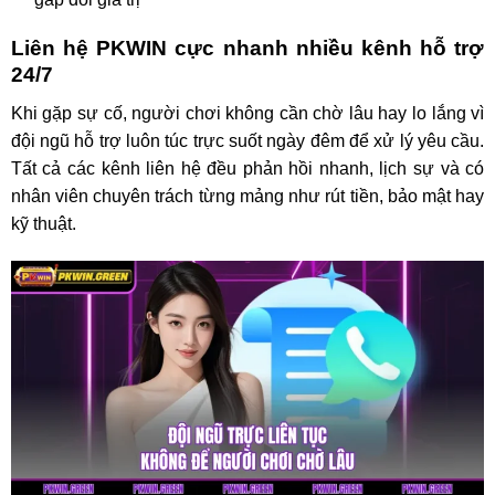
Liên hệ PKWIN cực nhanh nhiều kênh hỗ trợ
24/7
Khi gặp sự cố, người chơi không cần chờ lâu hay lo lắng vì
đội ngũ hỗ trợ luôn túc trực suốt ngày đêm để xử lý yêu cầu.
Tất cả các kênh liên hệ đều phản hồi nhanh, lịch sự và có
nhân viên chuyên trách từng mảng như rút tiền, bảo mật hay
kỹ thuật.