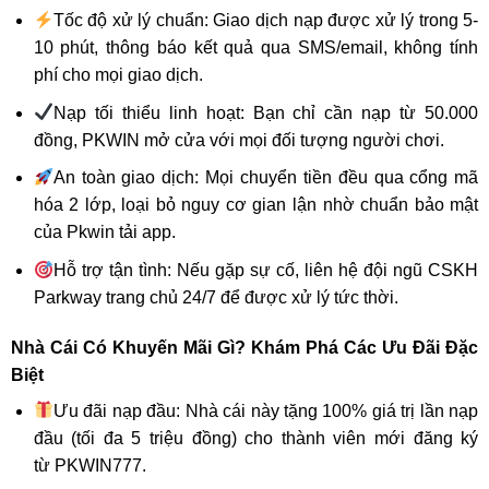
Tốc độ xử lý chuẩn: Giao dịch nạp được xử lý trong 5-
10 phút, thông báo kết quả qua SMS/email, không tính
phí cho mọi giao dịch.
Nạp tối thiểu linh hoạt: Bạn chỉ cần nạp từ 50.000
đồng,
PKWIN
mở cửa với mọi đối tượng người chơi.
An toàn giao dịch: Mọi chuyển tiền đều qua cổng mã
hóa 2 lớp, loại bỏ nguy cơ gian lận nhờ chuẩn bảo mật
của
Pkwin
tải app
.
Hỗ trợ tận tình: Nếu gặp sự cố, liên hệ đội ngũ CSKH
Parkway trang chủ 24/7 để được xử lý tức thời.
Nhà Cái Có Khuyến Mãi Gì? Khám Phá Các Ưu Đãi Đặc
Biệt
Ưu đãi nạp đầu: Nhà cái này tặng 100% giá trị lần nạp
đầu (tối đa 5 triệu đồng) cho thành viên mới đăng ký
từ
PKWIN
777
.