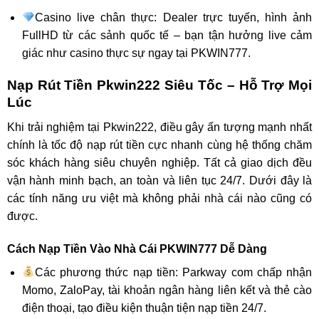
Casino live chân thực: Dealer trực tuyến, hình ảnh
FullHD từ các sảnh quốc tế – bạn tận hưởng live cảm
giác như casino thực sự ngay tại
PKWIN
777
.
Nạp Rút Tiền
Pkwin
222
Siêu Tốc – Hỗ Trợ Mọi
Lúc
Khi trải nghiệm tại
Pkwin
222
, điều gây ấn tượng mạnh nhất
chính là tốc độ nạp rút tiền cực nhanh cùng hệ thống chăm
sóc khách hàng siêu chuyên nghiệp. Tất cả giao dịch đều
vận hành minh bạch, an toàn và liên tục 24/7. Dưới đây là
các tính năng ưu việt mà không phải nhà cái nào cũng có
được.
Cách Nạp Tiền Vào Nhà Cái
PKWIN
777
Dễ Dàng
Các phương thức nạp tiền: Parkway com chấp nhận
Momo, ZaloPay, tài khoản ngân hàng liên kết và thẻ cào
điện thoại, tạo điều kiện thuận tiện nạp tiền 24/7.