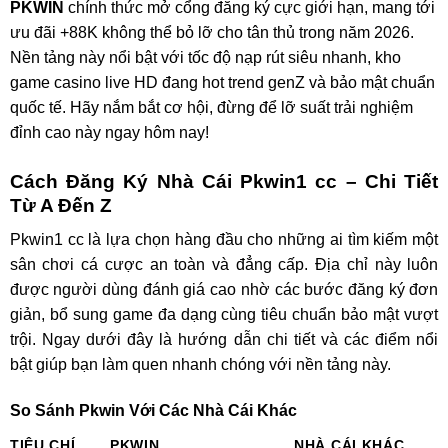
PKWIN
chính thức mở cổng đăng ký cực giới hạn, mang tới
ưu đãi +88K không thể bỏ lỡ cho tân thủ trong năm 2026.
Nền tảng này nổi bật với tốc độ nạp rút siêu nhanh, kho
game casino live HD đang hot trend genZ và bảo mật chuẩn
quốc tế. Hãy nắm bắt cơ hội, đừng để lỡ suất trải nghiệm
đỉnh cao này ngay hôm nay!
Cách Đăng Ký Nhà Cái
Pkwin
1 cc
– Chi Tiết
Từ A Đến Z
Pkwin
1 cc
là lựa chọn hàng đầu cho những ai tìm kiếm một
sân chơi cá cược an toàn và đẳng cấp. Địa chỉ này luôn
được người dùng đánh giá cao nhờ các bước đăng ký đơn
giản, bổ sung game đa dạng cùng tiêu chuẩn bảo mật vượt
trội. Ngay dưới đây là hướng dẫn chi tiết và các điểm nổi
bật giúp bạn làm quen nhanh chóng với nền tảng này.
So Sánh
Pkwin
Với Các Nhà Cái Khác
TIÊU CHÍ
PKWIN
NHÀ CÁI KHÁC