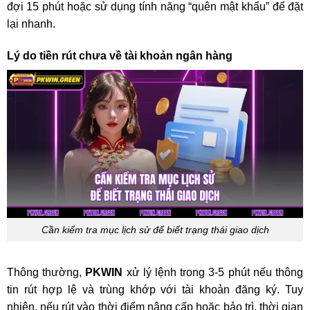
đợi 15 phút hoặc sử dụng tính năng “quên mật khẩu” để đặt
lại nhanh.
Lý do tiền rút chưa về tài khoản ngân hàng
Cần kiểm tra mục lịch sử để biết trạng thái giao dịch
Thông thường,
PKWIN
xử lý lệnh trong 3-5 phút nếu thông
tin rút hợp lệ và trùng khớp với tài khoản đăng ký. Tuy
nhiên, nếu rút vào thời điểm nâng cấp hoặc bảo trì, thời gian