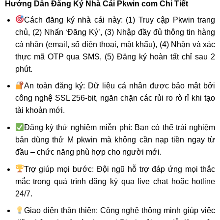
Hướng Dẫn Đăng Ký Nhà Cái
Pkwin
com
Chi Tiết
Cách đăng ký nhà cái này: (1) Truy cập
Pkwin
trang
chủ
, (2) Nhấn ‘Đăng Ký’, (3) Nhập đầy đủ thông tin hàng
cá nhân (email, số điện thoại, mật khẩu), (4) Nhận và xác
thực mã OTP qua SMS, (5) Đăng ký hoàn tất chỉ sau 2
phút.
An toàn đăng ký: Dữ liệu cá nhân được bảo mật bởi
công nghệ SSL 256-bit, ngăn chặn các rủi ro rò rỉ khi tạo
tài khoản mới.
Đăng ký thử nghiệm miễn phí: Bạn có thể trải nghiệm
bản dùng thử
M
pkwin
mà không cần nạp tiền ngay từ
đầu – chức năng phù hợp cho người mới.
Trợ giúp mọi bước: Đội ngũ hỗ trợ đáp ứng mọi thắc
mắc trong quá trình đăng ký qua live chat hoặc hotline
24/7.
Giao diện thân thiện: Công nghệ thông minh giúp việc