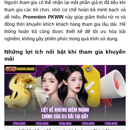
Người tham gia có thể nhận lại một phần giá trị đã tiêu khi
tham gia các trò chơi, nhờ cơ chế hoàn trả minh bạch và
dễ hiểu.
Promotion PKWIN
này giúp giảm thiểu rủi ro và
đồng thời khuyến khích khách hàng tham gia lâu dài. Hệ
thống hoàn trả cũng được thiết kế để tối ưu hóa trải
nghiệm, không gây phiền phức trong quá trình sử dụng.
Những lợi ích nổi bật khi tham gia khuyến
mãi