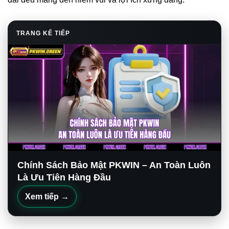
TRANG KẾ TIẾP
Chính Sách Bảo Mật PKWIN – An Toàn Luôn
Là Ưu Tiên Hàng Đầu
Xem tiếp →