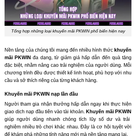
Tổng hợp những loại khuyến mãi PKWIN phổ biến hiện nay
Nền tảng của chúng tôi mang đến nhiều hình thức
khuyến
mãi PKWIN
đa dạng, từ giảm giá hấp dẫn đến quà tặng
đặc biệt, nhằm nâng cao trải nghiệm của người dùng. Mỗi
chương trình đều được thiết kế linh hoạt, phù hợp với nhu
cầu và sở thích riêng của từng khách hàng.
Khuyến mãi PKWIN nạp lần đầu
Người tham gia nhận thưởng hấp dẫn ngay khi thực hiện
giao dịch nạp đầu tiên vào tài khoản.
Khuyến mãi PKWIN
giúp người dùng nhanh chóng tích lũy số dư và trải
nghiệm nhiều trò chơi khác nhau. Đây là cơ hội tuyệt vời
để khám phá những tính năng mới mà nền tảng mang lại.