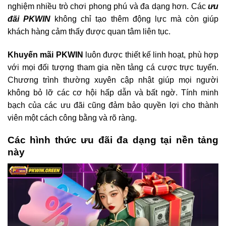
nghiệm nhiều trò chơi phong phú và đa dạng hơn. Các
ưu
đãi PKWIN
không chỉ tạo thêm động lực mà còn giúp
khách hàng cảm thấy được quan tâm liên tục.
Khuyến mãi PKWIN
luôn được thiết kế linh hoạt, phù hợp
với mọi đối tượng tham gia nền tảng cá cược trực tuyến.
Chương trình thường xuyên cập nhật giúp mọi người
không bỏ lỡ các cơ hội hấp dẫn và bất ngờ. Tính minh
bạch của các ưu đãi cũng đảm bảo quyền lợi cho thành
viên một cách công bằng và rõ ràng.
Các hình thức ưu đãi đa dạng tại nền tảng
này