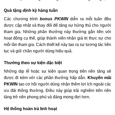
Quà tặng định kỳ hàng tuần
Các chương trình
bonus PKWIN
diễn ra mỗi tuần đều
được cập nhật và thay đổi để tăng sự hứng thú cho người
tham gia. Những phần thưởng này thường gắn liền với
hoạt động cụ thể, giúp thành viên nhận giá trị thực sự cho
mỗi lần tham gia. Cách thiết kế này tạo ra sự tương tác liên
tục và giữ chân người dùng hiệu quả.
Thưởng theo sự kiện đặc biệt
Những dịp lễ hoặc sự kiện quan trọng trên nền tảng sẽ
được đi kèm với các phần thưởng hấp dẫn.
Khuyến mãi
PKWIN
tạo cơ hội người dùng nhận thêm lợi ích ngoài các
ưu đãi thông thường. Điều này giúp trải nghiệm trên nền
tảng trở nên phong phú và đáng mong đợi hơn.
Hệ thống hoàn trả linh hoạt