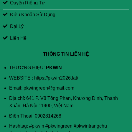
Quyền Riêng Tư
Điều Khoản Sử Dụng
Đại Lý
Liên Hệ
THÔNG TIN LIÊN HỆ
THƯƠNG HIỆU:
PKWIN
WEBSITE :
https://pkwin2026.lat/
Email:
pkwingreen@gmail.com
Địa chỉ: 641 P. Vũ Tông Phan, Khương Đình, Thanh
Xuân, Hà Nội 11400, Việt Nam
Điện Thoại: 0902814268
Hashtag: #pkwin #pkwingreen #pkwintrangchu