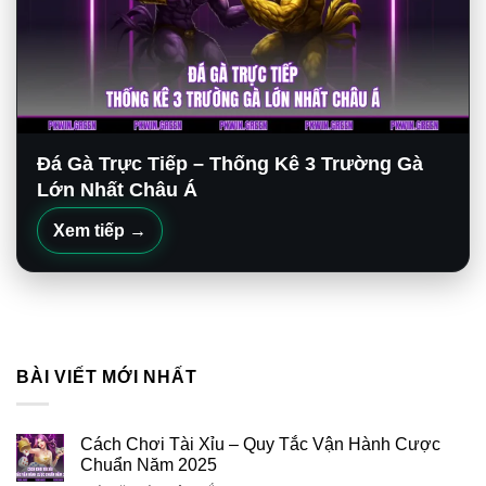
Đá Gà Trực Tiếp – Thống Kê 3 Trường Gà
Lớn Nhất Châu Á
Xem tiếp →
BÀI VIẾT MỚI NHẤT
Cách Chơi Tài Xỉu – Quy Tắc Vận Hành Cược
Chuẩn Năm 2025