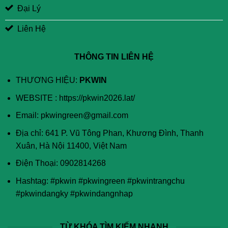
Đại Lý
Liên Hệ
THÔNG TIN LIÊN HỆ
THƯƠNG HIỆU:
PKWIN
WEBSITE :
https://pkwin2026.lat/
Email:
pkwingreen@gmail.com
Địa chỉ: 641 P. Vũ Tông Phan, Khương Đình, Thanh
Xuân, Hà Nội 11400, Việt Nam
Điện Thoại: 0902814268
Hashtag: #pkwin #pkwingreen #pkwintrangchu
#pkwindangky #pkwindangnhap
TỪ KHÓA TÌM KIẾM NHANH