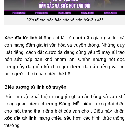
Yếu tố tạo nên bản sắc và sức hút lâu dài
Xóc đĩa tứ linh
không chỉ là trò chơi dân gian giải trí mà
còn mang đậm giá trị văn hóa và truyền thống. Những quy
luật riêng, cách đặt cược đa dạng cùng yếu tố may rủi tạo
nên sức hấp dẫn khó nhầm lẫn. Chính những nét đặc
trưng này đã giúp trò chơi giữ được dấu ấn riêng và thu
hút người chơi qua nhiều thế hệ.
Biểu tượng tứ linh cổ truyền
Bốn linh vật xuất hiện mang ý nghĩa cân bằng và vận khí
trong quan niệm phương Đông. Mỗi biểu tượng đại diện
cho một trạng thái riêng biệt của ván chơi. Điều này khiến
xóc đĩa tứ linh
mang chiều sâu hơn các hình thức thông
thường.