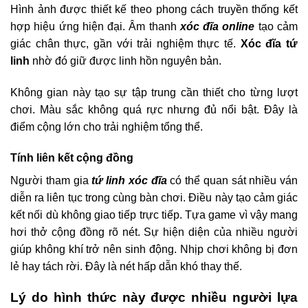
Hình ảnh được thiết kế theo phong cách truyền thống kết
hợp hiệu ứng hiện đại. Âm thanh
xóc đĩa online
tạo cảm
giác chân thực, gần với trải nghiệm thực tế.
Xóc đĩa tứ
linh
nhờ đó giữ được linh hồn nguyên bản.
Không gian này tạo sự tập trung cần thiết cho từng lượt
chơi. Màu sắc không quá rực nhưng đủ nổi bật. Đây là
điểm cộng lớn cho trải nghiệm tổng thể.
Tính liên kết cộng đồng
Người tham gia
tứ linh xóc đĩa
có thể quan sát nhiều ván
diễn ra liên tục trong cùng bàn chơi. Điều này tạo cảm giác
kết nối dù không giao tiếp trực tiếp. Tựa game vì vậy mang
hơi thở cộng đồng rõ nét. Sự hiện diện của nhiều người
giúp không khí trở nên sinh động. Nhịp chơi không bị đơn
lẻ hay tách rời. Đây là nét hấp dẫn khó thay thế.
Lý do hình thức này được nhiều người lựa