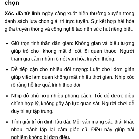
chọn
Xóc đĩa tứ linh
ngày càng xuất hiện thường xuyên trong
danh sách lựa chọn giải trí trực tuyến. Sự kết hợp hài hòa
giữa truyền thống và công nghệ tạo nên sức hút riêng biệt.
Giữ trọn tinh thần dân gian: Không gian và biểu tượng
giúp trò chơi không mất đi cốt lõi quen thuộc. Người
tham gia cảm nhận rõ nét văn hóa truyền thống.
Dễ tiếp cận cho nhiều đối tượng: Luật chơi đơn giản
giúp việc làm quen không mất nhiều thời gian. Nhịp xóc
rõ ràng hỗ trợ quá trình theo dõi.
Nhịp độ phù hợp nhiều phong cách: Tốc độ được điều
chỉnh hợp lý, không gây áp lực quan sát. Người chơi dễ
duy trì sự tập trung.
Tính giải trí ổn định lâu dài: Mỗi ván mang sắc thái khác
nhau, tránh lặp lại cảm giác cũ. Điều này giúp trải
nghiệm không bị đơn điệu.